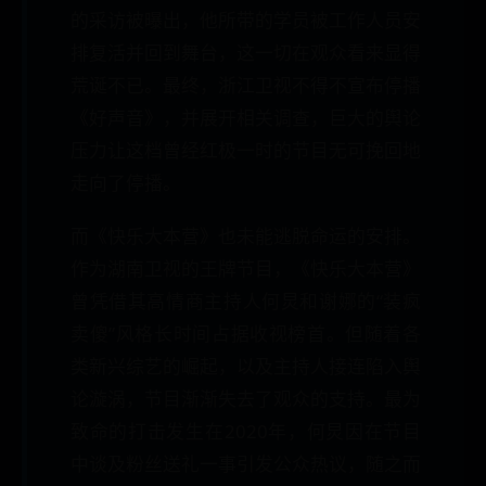
的采访被曝出，他所带的学员被工作人员安
排复活并回到舞台，这一切在观众看来显得
荒诞不已。最终，浙江卫视不得不宣布停播
《好声音》，并展开相关调查，巨大的舆论
压力让这档曾经红极一时的节目无可挽回地
走向了停播。
而《快乐大本营》也未能逃脱命运的安排。
作为湖南卫视的王牌节目，《快乐大本营》
曾凭借其高情商主持人何炅和谢娜的“装疯
卖傻”风格长时间占据收视榜首。但随着各
类新兴综艺的崛起，以及主持人接连陷入舆
论漩涡，节目渐渐失去了观众的支持。最为
致命的打击发生在2020年，何炅因在节目
中谈及粉丝送礼一事引发公众热议，随之而