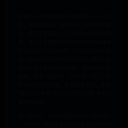
同样令人惋惜的还有《好声音》。2023
年，李玟生前关于《好声音》节目录音的曝
光，揭开了节目背后令人震惊的资本操作黑
幕。李玟在录制期间曾因不满节目组暗箱操
作与工作人员发生冲突。尽管沟通后做出妥
协，但在录制过程中却发生意外，李玟在受
伤的情况下被工作人员推倒，导致她的伤情
加重。录音一经曝光，《好声音》陷入了前
所未有的舆论风暴，黑幕层出不穷，包括
“学员转身费”和“花3000万购买冠军”等丑闻
被纷纷揭露。
随之而来的，是网友的强烈声讨，社交媒体
一片哗然。陈奕迅曾在2018年担任导师时