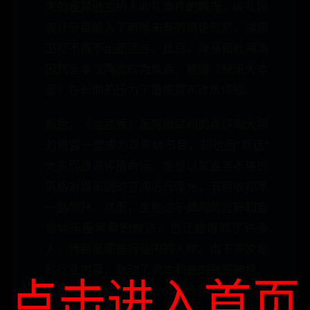
来的是其他主持人收礼事件的曝光。收礼风
波让节目陷入了前所未有的舆论危机，湖南
卫视不得不出面回应。此后，维嘉和杜海涛
因代言争议再次成为焦点，使得《快乐大本
营》在长期的压力下最终宣布改版停播。
最后，《金星秀》虽凭借犀利的点评和大胆
的揭露一度成为现象级节目，却也因“真话”
太多而遭遇停播命运。金星以其直言不讳的
风格对娱乐圈的丑闻进行曝光，节目收视率
一路飙升。然而，金星过于犀利的言辞和直
指娱乐圈黑幕的做法，也让她得罪了许多
人，特别是那些行业内的人物。由于多次爆
料行业内幕，触动了资本利益的敏感神经，
点击进入首页
节目被迫停播。金星曾公开表示，节目停播