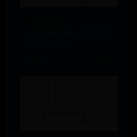
365体育在哪下载
神武手游帮派宴会怎么玩 神武手
游帮派宴会攻略
📅 07-23
👁️ 6247