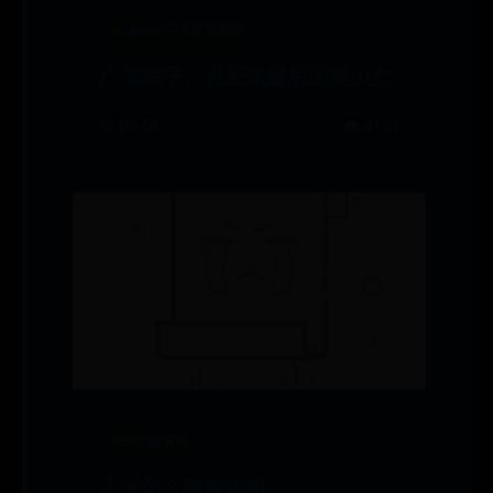
beat365中文官方网站
广末凉子：世纪末最后的美少女
📅 09-16
👁️ 4182
365现金官网
小米怎么隐藏相册