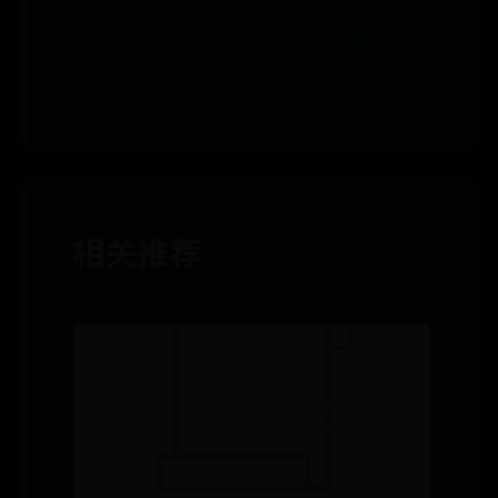
← 《英雄联
防止踩踏事件发
盟》t1所属国
生的10条有效措
家介绍
施 →
相关推荐