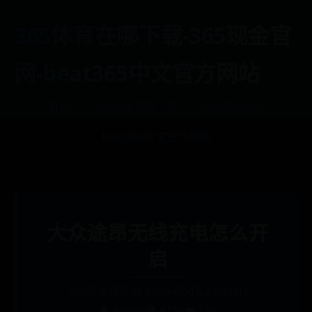
365体育在哪下载-365现金官
网-beat365中文官方网站
首页
365体育在哪下载
365现金官网
beat365中文官方网站
大众途昂无线充电怎么开
启
365现金官网
📅 2026-02-15 21:30:03
👤 admin
👁️ 4160
❤️ 188