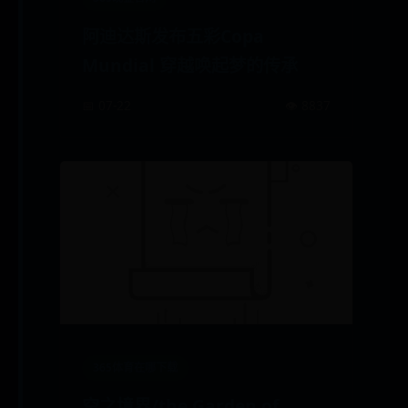
阿迪达斯发布五彩Copa
Mundial 穿越唤起梦的传承
📅 07-22
👁️ 8837
365体育在哪下载
空之境界/the Garden of