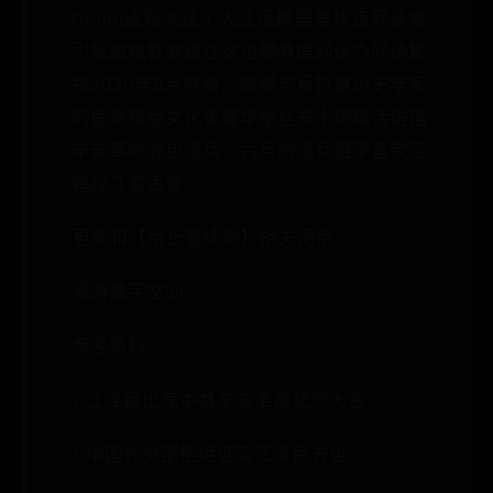
Gong)法轮大法｜大法活摘器官焦点网谈索
引狐瘟独裁者现在这位糊煮席网信办网语集
锦2020年8月罗新：质疑与反抗是历史学家
的使命膜蛤文化董建华蛤丝袁木词礁话语馆
辛亥革命辱包逃兵：六月的逃兵避孕套钦定
鸭绿江麦丢替
更多和【给长者续命】相关词条
漫游数字空间
参考资料
↑ 江泽民出席中共辛亥革命纪念大会
↑ 中国外交部拒绝证实江泽民去世