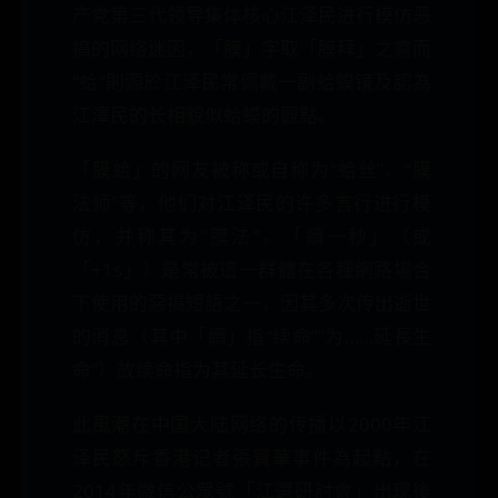
产党第三代领导集体核心江泽民进行模仿恶
搞的网络迷因，「膜」字取「膜拜」之意而
“蛤”則源於江泽民常佩戴一副蛤蟆镜及認為
江澤民的长相貌似蛤蟆的觀點。
「膜蛤」的网友被称或自称为“蛤丝”、“膜
法师”等，他们对江泽民的许多言行进行模
仿，并称其为“膜法”。「續一秒」（或
「+1s」）是常被這一群體在各種網路場合
下使用的惡搞短語之一，因其多次传出逝世
的消息（其中「續」指“续命”“为……延長生
命”）故续命指为其延长生命。
此風潮在中国大陆网络的传播以2000年江
泽民怒斥香港记者張寶華事件為起點，在
2014年微信公眾號「江選研討會」出现後