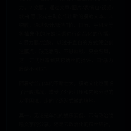
力。2.文膜，通过文章/图片/表情包/视频/
歌曲 等 形式主动创作出新的膜蛤文本。3.
物膜，通过设计/贩售T恤、日历、手机壳等
将抽象化的膜蛤话语进行商品化的传播。
4.暴力膜/尬膜，以过于直白的方式凭空创
造膜点，缺乏思考、不够幽默、只会跟风，
这一方式也遭到其它蛤丝的批评，曰“暴力
膜蛤不可取”。
随着蛤丝群体的不断壮大，膜蛤文化也面临
了严峻挑战，遭受了外部打压和内部分野的
双重困境，走向了逐渐式微的境地。
其一，无论是单纯的娱乐调侃、带有政治隐
喻文字的分享，还是去政治化的粉丝结社，