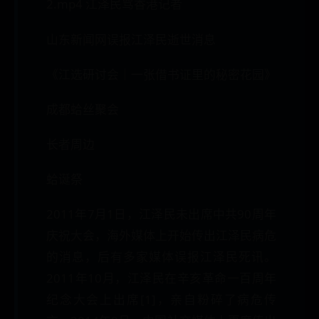
2.mp4 江泽民骂香港记者
山东新闻网误报江泽民逝世消息
《江选研讨会｜一张借书证里的秘密花园》
成都蛤丝聚会
长者周边
蛤诞祭
2011年7月1日，江泽民未出席中共90周年
庆祝大会，海外媒体上开始传出江泽民病危
的消息，后有多家媒体误报江泽民死讯。
2011年10月，江泽民在辛亥革命一百周年
纪念大会上出席[1]，亲自粉碎了病危传