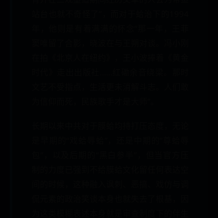
站台也就不奇怪了”，而对于蛤治下的1994
年，他则是有着满满的怀念“那一年，王菲
窦唯留了合影，晓波在与王朔对谈。冯小刚
在拍《北京人在纽约》，王小波捧着《黄金
时代》走出出版社……红磡余音绕梁。那时
文艺不受指点，生活更未消解斗志。人们敢
为信仰而死，民族歌手才是大师”。
长期以来中共对于膜蛤均持打压态度，无论
是早期的“戏蛤辱蛤”，还是中期的“尊蛤辱
包”，以及后期的“黑白参半”，但当官方压
制的力度已强到不给膜蛤文化留任何表达空
间的时候，这种融入讽刺、恶搞、戏仿与调
侃元素的政治笑谈本身也就失去了根基，因
为这类模糊表述本身就是审查制度下的伴生