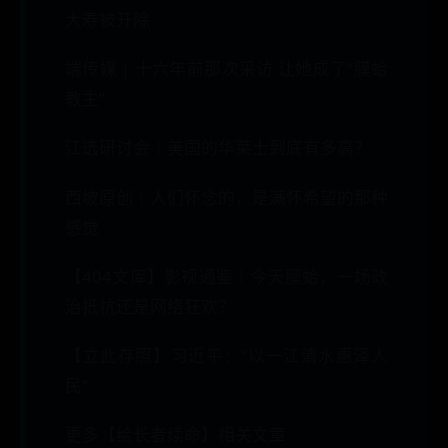
大寿被开除
端传媒 | 十六年前那次采访 让她成了“膜蛤
教主”
江选研讨会｜美国的华莱士到底有多高？
西坡原创｜人们怀念的，是满怀希望的那种
感觉
【404文库】影视通鉴｜今天膜蛤，一场政
治抵抗还是网络狂欢？
【立此存照】习近平：“以一江清水惠泽人
民”
更多【给长者续命】相关文章