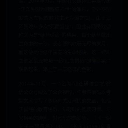
言。2014年9月，中国社交媒体上再度传出
“江泽民因为膀胱癌去世”的消息，但外交部
发言人在回应时并未斥为谣言[2]。由于江
泽民晚年多次“死而复生”，因此有网民戏谑
称之为是“蛤丝续命”的结果，每个蛤丝献出
生命中的一秒，长者便能收获无尽的岁月，
而这便是他延年益寿的生命秘诀。这一续命
之说甚至还被与一起“红衣男孩”的神秘案件
联系起来，添上了一层怪诞的色彩。
2014年11月，一个名为“江选研讨会”的微
信公众号闯入了公众视野，作者黄薄码以考
型文风撰写了多篇有关江泽民的文章，包括
江曾经的教育经历、年轻时的阅读习惯、与
宋祖英的绯闻、对音乐的热爱等。（《一朝
天子一朝逼格》[3]、《长者与1990年春