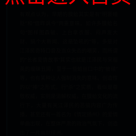
有观点认为，早期的膜蛤其实是有“明褒暗
贬”和“借昨讽今”两重意味。如许多膜蛤名
句“图样图森破、上台拿衣服、闷声发大
财、搞个大新闻、这是坠吼的”等，多是对
江泽民奇特口音及当众失态的嘲笑，而所谓
的“长者爱情故事”其实也就是江泽民与宋祖
英的暧昧丑闻，至于一些蛤丝口中的“被续”
等，也有某种让人强制消失的意味。创造性
的以“捧”之形式，行“杀”之实质，看似是尊
敬权威，实则是消解权威，在膜蛤文化的流
行下，大量有关江泽民的恶搞内容广为传
播，甚至还有一首名为《情定扬州》的爱情
单曲出现，在整体严肃的政治气氛下，创造
出了一片幽默绿洲。