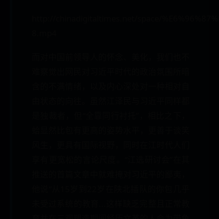
http://chinadigitaltimes.net/space/%E6%9
8.mp4
而对中国前领导人的怀念、美化，我们也不
难察觉出网民对习近平时代的政治氛围所暗
含的不满情绪，以及内心深处对一种相对自
由状态的向往。虽然江泽民与习近平同样都
是独裁者，但“全靠同行衬托”，相比之下，
蛤显然比包有更高的姿势水平，更善于谈笑
风生，更具有国际视野，同时在江时代人们
享有更宽松的言论尺度。“江选研讨会”在其
推送的首篇文章中就难掩对习近平的鄙夷，
他说“从15岁到22岁在陕北插队的你包几乎
未受过系统的教育...这样缺乏完整且正常教
育并在三观塑造期间经历文革的人会为带鱼