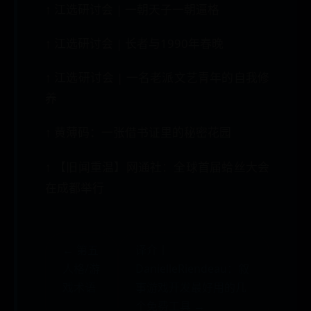
↑ 江选研讨会 | 一朝天子一朝逼格
↑ 江选研讨会 | 长者与1990年春晚
↑ 江选研讨会 | 一名老派文艺青年的自我修
养
↑ 黄薄码：一张借书证里的秘密花园
↑ 【旧闻重温】网通社：全球首届蛤丝大会
在成都举行
← 第五
译介丨
人格/游
DanielleRiendeau：叙
戏术语
事游戏开发最好用的几
个免费工具 →