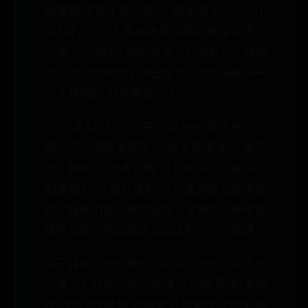
她慢慢接受了被人称作“膜蛤教主”。2016
年1月，因个人事务途经成都的张宝华即兴
召集了一场线下网民聚会，到场蛤丝人数破
百，而这也成为了中国首个同时也是唯一一
个大规模的“蛤丝聚会”[7]。
2016年8月17日，在江泽民90周岁生日之
际，不少网民发起了“为长者祝寿”的大型活
动，网络上“长者蛋糕”（有网民为江泽民定
制蛋糕）、“官方祝寿”（凤凰财经在微博发
布了祝寿消息，被网信办下令删除）等奇景
陆续出现，至此膜蛤运动达到了一个高峰。
关于膜蛤方式的细分，有网友总结了以下的
几类：1.武膜，通过传播已有的 语录/表情
包/文字/视频等 内容提升膜蛤文化的影响