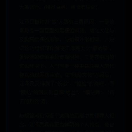
大為盛行。(维基百科：给长者续命)
江泽民被称为“蛤”大致有三层原因：一是他
常戴着一副巨型的黑框蛤蟆镜，加之大肚与
及胸高腰裤的形象，与蛤蟆外形相似。二是
法轮功组织媒体曾将江泽民类比“癞蛤蟆”，
批评他的统治手段毒辣阴险。三是在中国的
言论环境下，人们需要一种中共领导人的代
称以绕过网络审查。在“膜蛤文化”兴起后，
江泽民又得到了“长者”、“蛤蛤”的称呼，而
“膜蛤”的网友则自称“蛤丝”、“膜法师”、“真
正的粉丝”等。
与胡锦涛和习近平这两位后继中共领导人相
比，江泽民具有更为鲜明的个人特点。他曾