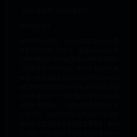
【给长者续命】相关文章索引
中国数字空间
89学运CDS专页：八九六四是怎么从中国
互联网消失的CDS专页：膜蛤Falun八九六
四列传制脑权卞仲耘历年新闻事件存档图样
图森破坦克人大俗老张：胸怀宇宙奴隶社会
学习小组宋祖英审查员交班日志2012年4月
9日审查员交班日志2012年6月19日夜班小
红书审查百科：一号舆情回查专项2月24日
小红书审查百科：一号舆情回查专项3月21
日张千帆：什么是真正的爱国主义？张宝华
我和他谈笑风生搞个大新闻文革李志：他们
江泽民江泽民死亡传言法轮功法轮功 (Falun