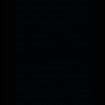
受过完整的民国教育，能够熟练使用英语和
俄语，有比较强的表现力和镜头感，也被公
认是历任领导人中较为多才多艺的……这些
特点促成了“膜蛤文化”现象的兴起，正如一
位网友分析人们为何会怀念长者——“他的
很多特点让他不像一个共产主义领导人，而
更像一个自由世界的领导人，但也只是更像
而已”。
2000年10月，时任国家主席的江泽民，与
上京述职的香港特首董建华在人民大会堂见
记者。香港有线电视的女记者张宝华提问：
中央是否钦定董建华连任？江泽民当场大发
雷霆，训斥记者长达数分钟，期间他说出被
后来的膜蛤者频繁引用的名句，如“图样图
森破”、“不要总想弄个大新闻”、“我今天是