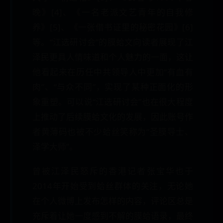
晚》[4]、《一名老派文艺青年的自我修
养》[5]、《一张借书证里的秘密花园》[6]
等。“江选研讨会”的膜蛤文向读者展现了江
泽民更具人情味道和个人魅力的一面，这让
他看起来在历任中共领导人中更加“有血有
肉”、“与众不同”，实现了某种正面化的形
象重塑。可以说“江选研讨会”也在很大程度
上推动了后续膜蛤文化的发展，因此账号作
者黄薄码也被不少蛤丝笑称为“圣膜导士、
泽学大师”。
曾被江泽民怒斥的香港记者张宝华也于
2014年开始受到蛤丝群体的关注，无论她
在个人微博上发布怎样的内容，评论区总是
充斥着让她一度感到不解的膜蛤语录，最终