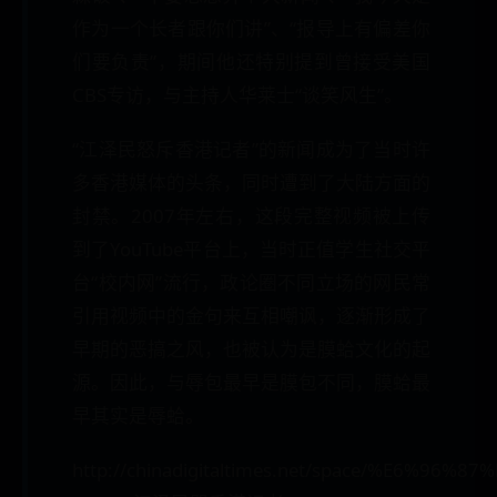
作为一个长者跟你们讲”、“报导上有偏差你
们要负责”，期间他还特别提到曾接受美国
CBS专访，与主持人华莱士“谈笑风生”。
“江泽民怒斥香港记者”的新闻成为了当时许
多香港媒体的头条，同时遭到了大陆方面的
封禁。2007年左右，这段完整视频被上传
到了YouTube平台上，当时正值学生社交平
台“校内网”流行，政论圈不同立场的网民常
引用视频中的金句来互相嘲讽，逐渐形成了
早期的恶搞之风，也被认为是膜蛤文化的起
源。因此，与辱包最早是膜包不同，膜蛤最
早其实是辱蛤。
http://chinadigitaltimes.net/space/%E6%9