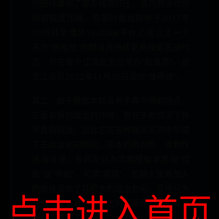
均陆续遭到了官方强势打压，墙内的活动空
间被极度压缩，有部分蛤丝群体于2017年
10月转至墙外YouTube平台上成立了一个
名为“新蛤社”的频道并持续更新膜蛤恶搞作
品，并在每个江泽民生日举办“蛤诞祭”，直
至江泽民2022年11月30日逝世“难再续”。
其二，由于膜蛤本就具有半真半假的特点，
它虽有解构政治的作用，但在多数情况下并
不直指政治，因此它在各种娱乐狂欢中形成
了去政治化的倾向，原本的批判性、讽刺性
逐渐消泯。有网友认为早期膜蛤本质是“戏
蛤”或“辱蛤”，可谓“黑膜”。后期大量新加入
的蛤丝淡化了其原本的政治色彩，变得只为
点击进入首页
玩梗而膜，甚至展现出对江泽民本人的真诚
崇拜，成为了“白膜”。