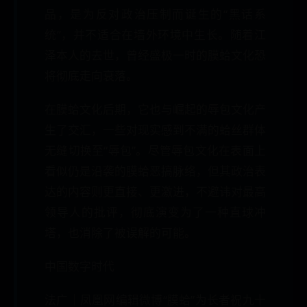
品，是为反对政治压制而诞生的“黑话系
统”，并不适合在墙外环境中生长。随着江
泽本人的去世，曾经盛极一时的膜蛤文化恐
将彻底走向衰落。
在膜蛤文化后期，它也与崛起的辱包文化产
生了交汇，一些对现实感到不满的蛤丝群体
无缝切换至“辱包”。尽管辱包文化在表面上
看似仍是沿袭的膜蛤恶搞脉络，但其政治表
达的内容则更直接、更激进，不避讳对最高
领导人的批评，彻底演变为了一种直球冲
塔，也消除了被误解的可能。
中国数字时代
法广｜凤凰网编辑微博“膜蛤”为长者祝九十